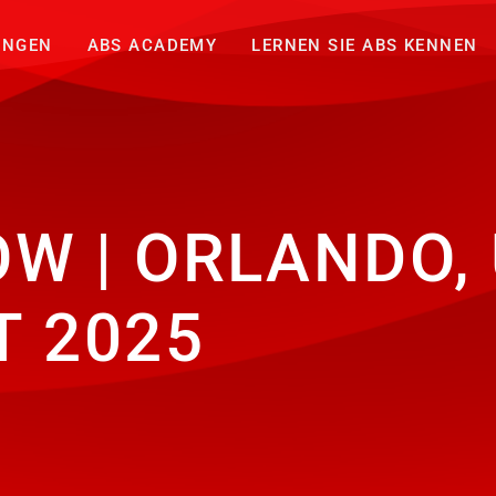
UNGEN
ABS ACADEMY
LERNEN SIE ABS KENNEN
 | ORLANDO, U
T 2025