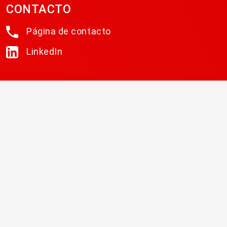
CONTACTO
Página de contacto
LinkedIn
BOLETIN INFORMATIVO
Regístrese en nuestra lista de correo para recibir
boletines, actualizaciones y promociones de las
empresas miembros de ABS y Vitec Software
Group.
SUSCRIBIR