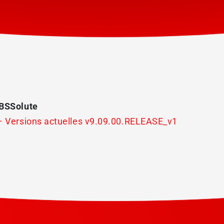
ABSSolute
 – Versions actuelles v9.09.00.RELEASE_v1